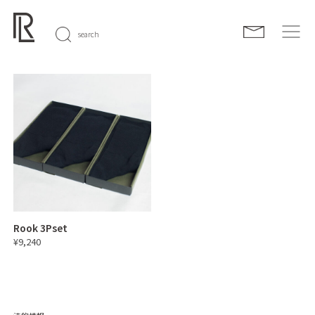
search
Rook 3Pset
¥9,240