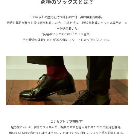
究極のソックスとは？
100年以上の歴史を持つ靴下の産地・兵庫県加古川市。
伝統と革新が脈々と受け継がれるこの地に工場を持つ、1982年創業のソックス専門メーカ
ーが辿り着いた
“究極のソックスとは？”という言葉。
その使命を体現したのが2022年にスタートした＜RANGL＞です。
コンセプトは“透明靴下”
足の型に沿ったL字型のフォルムと、複数の立体を組み合わせたかかと部分を融合。
履いているのを忘れてしまうような、これまでにない優しいフィット感を約束します。