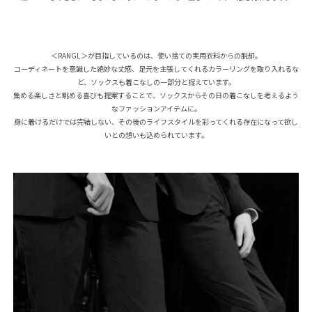
＜RANGL＞が目指しているのは、使い捨ての実用衣料からの脱却。
コーディネートを意識した絶妙な丈感、足元を主張してくれるカラーリングを取り入れるな
ど、ソックスも着こなしの一部分と捉えています。
集める楽しさと眺める喜びも提案することで、ソックスからその日の着こなしを考えるよう
なファッションアイテムに。
身に着けるだけでは完結しない、その後のライフスタイルを彩ってくれる存在になって欲し
いとの想いも込められています。