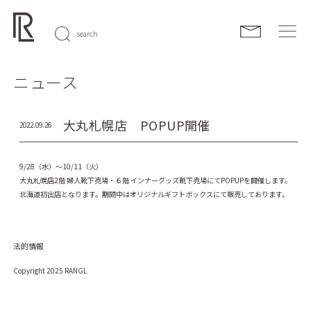
search
ニュース
大丸札幌店 POPUP開催
2022.09.26
9/28（水）～10/11（火）
大丸札幌店2階 婦人靴下売場・６階 インナーグッズ靴下売場にてPOPUPを開催します。
北海道初出店となります。期間中はオリジナルギフトボックスにて販売しております。
法的情報
Copyright 2025 RANGL